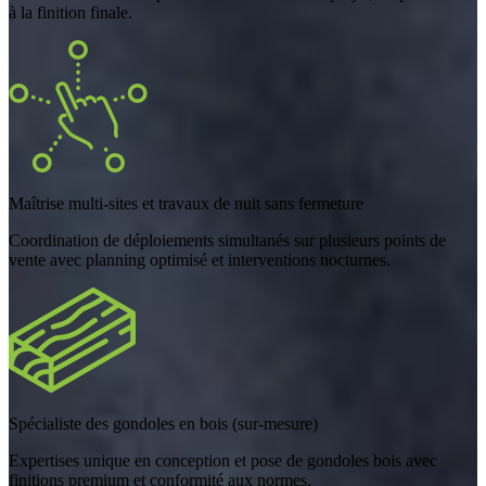
à la finition finale.
Maîtrise multi-sites et travaux de nuit sans fermeture
Coordination de déploiements simultanés sur plusieurs points de
vente avec planning optimisé et interventions nocturnes.
Spécialiste des gondoles en bois (sur-mesure)
Expertises unique en conception et pose de gondoles bois avec
finitions premium et conformité aux normes.