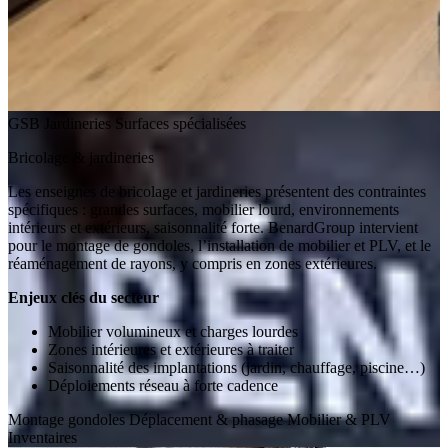
GSB
Jardineries
Surfaces spécialisées
Bricolage & jardineries
Les enseignes de bricolage et jardineries présentent des contraintes
spécifiques : grandes surfaces, mobilier lourd, environnements
intérieurs et extérieurs, saisonnalité forte. BenardGroup intervient
pour le montage de gondoles, l’installation de mobilier et PLV, et le
réaménagement de rayons, y compris en zones extérieures.
Enjeux clés du secteur
Mobilier volumineux et charges lourdes
Zones intérieures et extérieures à traiter
Saisonnalité des implantations (jardin, chauffage, piscine…)
Déploiements réseau à forte cadence
Montage gondoles
Déplacement & phasage
Mobilier & PLV
Inventaires