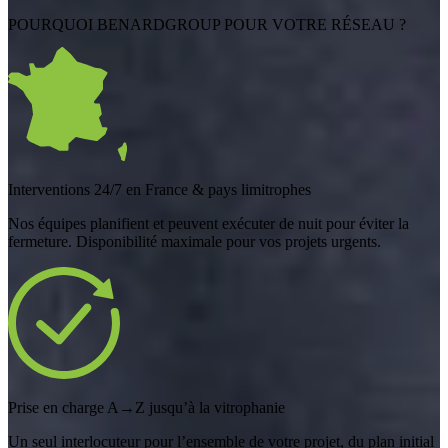
POURQUOI BENARDGROUP POUR VOTRE RÉSEAU ?
Interventions 24/7 en France & pays limitrophes
Nos équipes planifient et peuvent exécuter de nuit pour éviter la
fermeture. Disponibilité maximale pour vos projets urgents.
Prise en charge A→Z jusqu’à la vitrophanie
Un seul interlocuteur pour l’ensemble de votre projet, du plan initial