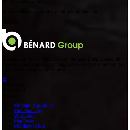
Mag’Occaz (réemploi)
Réhabilitation des gondoles, peinture thermolaquage
Découvrir
Coordinateur de vos chantiers retail : montage et déplacement de
gondoles, merchandising, installation mobilier & PLV. Interventions
24/7 en France et pays limitrophes.
Services
+
Solutions
+
Services
Montage de gondoles
Merchandising
Vitrophanie
MagOccaz
Mobiliers en bois