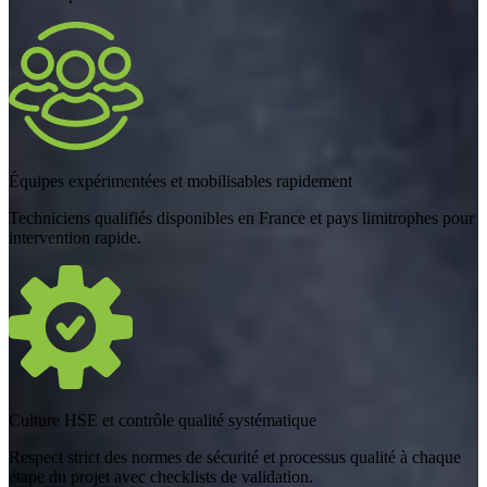
Équipes expérimentées et mobilisables rapidement
Techniciens qualifiés disponibles en France et pays limitrophes pour
intervention rapide.
Culture HSE et contrôle qualité systématique
Respect strict des normes de sécurité et processus qualité à chaque
étape du projet avec checklists de validation.