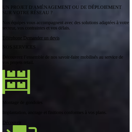
UN PROJET D'AMÉNAGEMENT OU DE DÉPLOIEMENT
SUR VOTRE RÉSEAU ?
Nos équipes vous accompagnent avec des solutions adaptées à votre
secteur, vos contraintes et vos délais.
Téléphone
Demander un devis
NOS SERVICES
Découvrez l’ensemble de nos savoir-faire mobilisés au service de
vos projets retail.
Montage de gondoles
Implantation, ancrage et finitions conformes à vos plans.
Découvrir