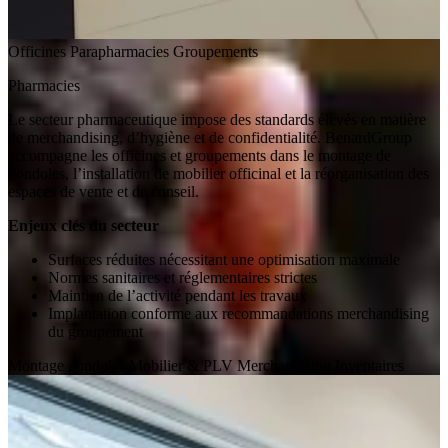
Officines
Parapharmacies
Groupements
Pharmacies
Le secteur pharmaceutique impose des standards élevés en matière
de merchandising, d’hygiène et de confidentialité. BenardGroup
accompagne les officines et groupements dans le montage de
gondoles, l’installation de mobilier officinal et la réorganisation des
espaces de vente et de conseil.
Enjeux clés du secteur
Surfaces réduites nécessitant une optimisation maximale
Normes sanitaires et réglementaires strictes
Maintien de l’activité pendant les travaux
Implantation conforme aux recommandations merchandising
du groupement
Montage gondoles
Mobilier & PLV
Merchandising
Inventaires