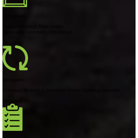
Vitrophanie
Pose d’adhésifs et films vitrines
(campagne, ouvertures, rebranding)
Découvrir
Inventaires
Comptage de stock et inventaires réseau, reporting consolidé.
Découvrir