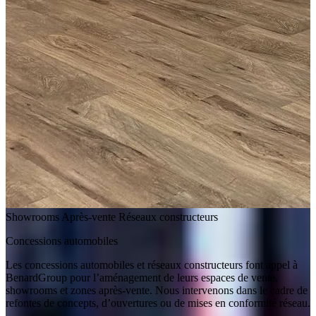
Showrooms
Après-vente
Réseaux constructeurs
Concessions automobiles
Les concessions automobiles et réseaux constructeurs font appel à
BenardGroup pour l’aménagement de leurs espaces de vente,
showrooms et zones après-vente. Nous intervenons dans le cadre de
refontes de concepts, d’ouvertures ou de mises en conformité réseau.