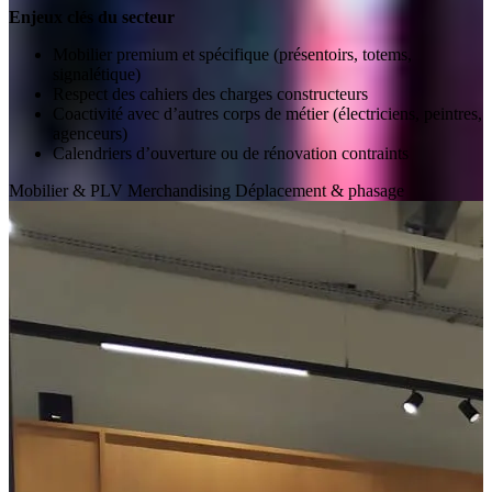
Enjeux clés du secteur
Mobilier premium et spécifique (présentoirs, totems,
signalétique)
Respect des cahiers des charges constructeurs
Coactivité avec d’autres corps de métier (électriciens, peintres,
agenceurs)
Calendriers d’ouverture ou de rénovation contraints
Mobilier & PLV
Merchandising
Déplacement & phasage