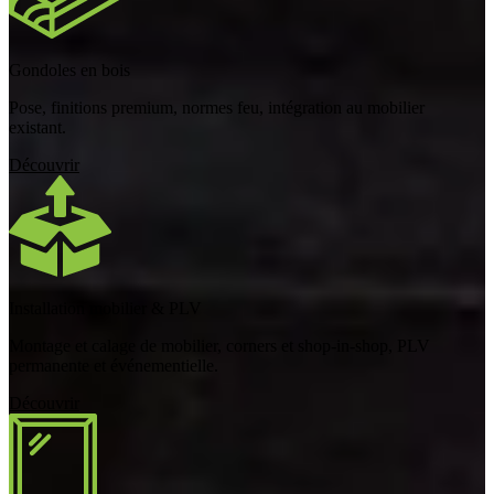
Gondoles en bois
Pose, finitions premium, normes feu, intégration au mobilier
existant.
Découvrir
Installation mobilier & PLV
Montage et calage de mobilier, corners et shop-in-shop, PLV
permanente et événementielle.
Découvrir