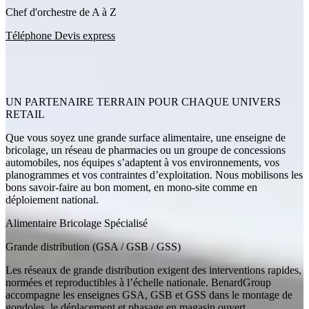
Chef d'orchestre de A à Z
Téléphone
Devis express
UN PARTENAIRE TERRAIN POUR CHAQUE UNIVERS
RETAIL
Que vous soyez une grande surface alimentaire, une enseigne de
bricolage, un réseau de pharmacies ou un groupe de concessions
automobiles, nos équipes s’adaptent à vos environnements, vos
planogrammes et vos contraintes d’exploitation. Nous mobilisons les
bons savoir-faire au bon moment, en mono-site comme en
déploiement national.
Alimentaire
Bricolage
Spécialisé
Grande distribution (GSA / GSB / GSS)
Les réseaux de grande distribution exigent des interventions rapides,
normées et reproductibles à l’échelle nationale. BenardGroup
accompagne les enseignes GSA, GSB et GSS dans le montage de
gondoles, le déplacement et phasage en magasin ouvert,