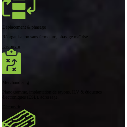
Déplacement & phasage
Réorganisation sans fermeture, phasage maîtrisé.
Découvrir
Merchandising
Planogramme, implantation de rayons, ILV & étiquettes
électroniques (ESL), adressage.
Découvrir