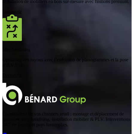
Installation de mobiliers en bois sur-mesure avec finitions premium.
Découvrir
Merchandising
Optimisez vos rayons avec l’exécution de planogrammes et la pose
d’ILV/ESL.
Découvrir
Coordinateur de vos chantiers retail : montage et déplacement de
gondoles, merchandising, installation mobilier & PLV. Interventions
24/7 en France et pays limitrophes.