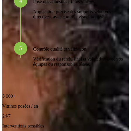
4
Pose des adhésifs et films vitrines
Application précise des supports selon vos
directives, avec contrôle visuel immédiat.
5
Contrôle qualité et validation
Vérification du rendu final et validation avec vos
équipes ou responsables réseau.
5 000+
Vitrines posées / an
24/7
Interventions possibles