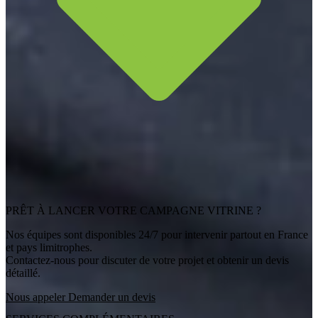
PRÊT À LANCER VOTRE CAMPAGNE VITRINE ?
Nos équipes sont disponibles 24/7 pour intervenir partout en France
et pays limitrophes.
Contactez-nous pour discuter de votre projet et obtenir un devis
détaillé.
Nous appeler
Demander un devis