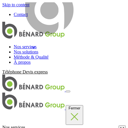
Skip to content
Contact
Nos services
Nos solutions
Méthode & Qualité
À propos
Téléphone
Devis express
Fermer
Nos services