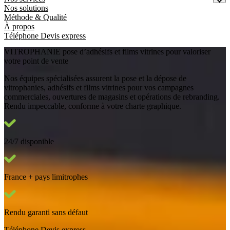
Nos solutions
Méthode & Qualité
À propos
Téléphone
Devis express
VITROPHANIE
pose d’adhésifs et films vitrines pour valoriser
votre point de vente
Nos équipes spécialisées assurent la pose et la dépose de
vitrophanies, adhésifs et films vitrines pour vos campagnes
commerciales, ouvertures de magasins et opérations de rebranding.
Rendu impeccable, conforme à votre charte graphique.
24/7 disponible
France + pays limitrophes
Rendu garanti sans défaut
Téléphone
Devis express