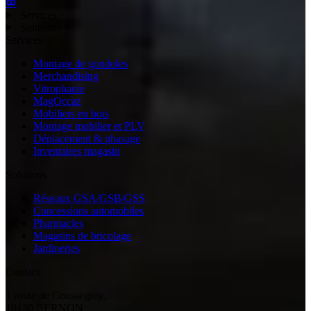
Services
+
Solutions
+
Services
Montage de gondoles
Merchandising
Vitrophanie
MagOccaz
Mobiliers en bois
Montage mobilier et PLV
Déplacement & phasage
Inventaires magasin
Solutions
Réseaux GSA/GSB/GSS
Concessions automobiles
Pharmacies
Magasins de bricolage
Jardineries
Contact
1 route de Coussegrey,
10130 BERNON