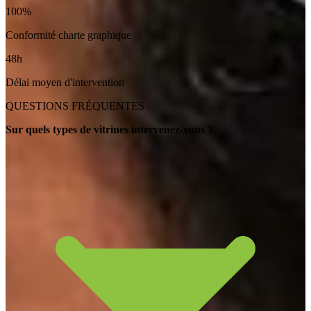
100%
Conformité charte graphique
48h
Délai moyen d'intervention
QUESTIONS FRÉQUENTES
Sur quels types de vitrines intervenez-vous ?