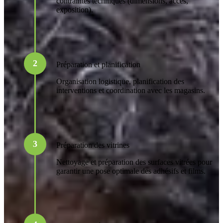
contraintes techniques (dimensions, accès,
exposition).
2
Préparation et planification
Organisation logistique, planification des
interventions et coordination avec les magasins.
3
Préparation des vitrines
Nettoyage et préparation des surfaces vitrées pour
garantir une pose optimale des adhésifs et films.