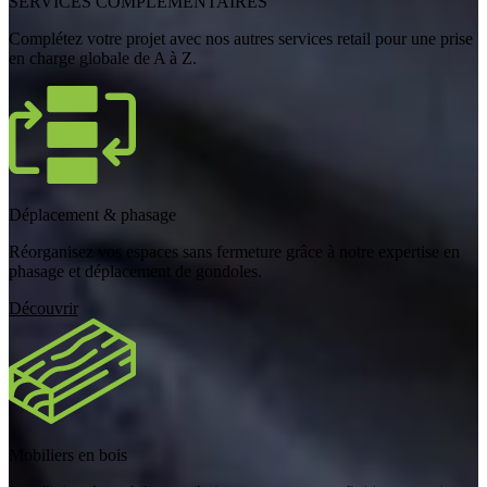
SERVICES COMPLÉMENTAIRES
Complétez votre projet avec nos autres services retail pour une prise
en charge globale de A à Z.
Déplacement & phasage
Réorganisez vos espaces sans fermeture grâce à notre expertise en
phasage et déplacement de gondoles.
Découvrir
Mobiliers en bois